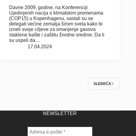
Davne 2009. godine, na Konferenciji
Ujedinjenih nacija o klimatskim promenama
(COP15) u Kopenhagenu, sastali su se
delegati većine zemalja širom sveta kako bi
izneli svoje ciljeve za smanjenje gasova
staklene bašte i zaštitu životne sredine. Da li
su uspeli da…
17.04.2024
SLEDEĆA
NEWSLETTER