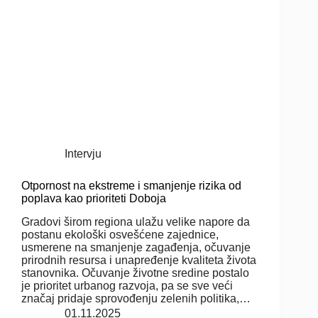
Intervju
Otpornost na ekstreme i smanjenje rizika od
poplava kao prioriteti Doboja
Gradovi širom regiona ulažu velike napore da
postanu ekološki osvešćene zajednice,
usmerene na smanjenje zagađenja, očuvanje
prirodnih resursa i unapređenje kvaliteta života
stanovnika. Očuvanje životne sredine postalo
je prioritet urbanog razvoja, pa se sve veći
značaj pridaje sprovođenju zelenih politika,…
01.11.2025