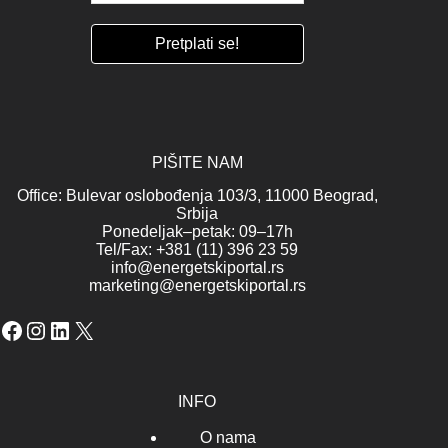
PIŠITE NAM
Office: Bulevar oslobođenja 103/3, 11000 Beograd,
Srbija
Ponedeljak–petak: 09–17h
Tel/Fax: +381 (11) 396 23 59
info@energetskiportal.rs
marketing@energetskiportal.rs
Facebook
Instagram
LinkedIn
X
INFO
O nama