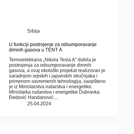
Srbija
U funkciji postrojenje za odsumporavanje
dimnih gasova u TENT A
Termoelektrana „Nikola Tesla A” dobila je
postrojenja za odsumporavanje dimnih
gasova, a ovaj ekološki projekat realizovan je
saradnjom srpskih i japanskih stručnjaka i
primenom savremenih tehnologija, saopšteno
je iz Ministarstva rudarstva i energetike.
Ministarka rudarstva i energetike Dubravka
Đedović Handanović…
25.04.2024