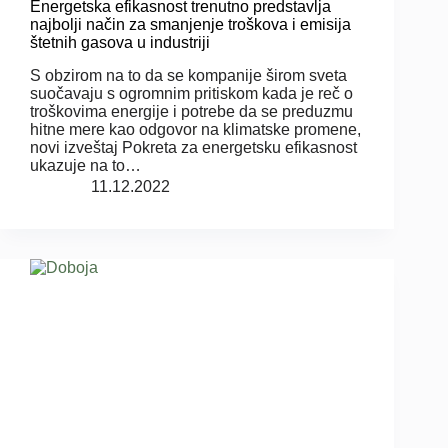
Energetska efikasnost trenutno predstavlja
najbolji način za smanjenje troškova i emisija
štetnih gasova u industriji
S obzirom na to da se kompanije širom sveta
suočavaju s ogromnim pritiskom kada je reč o
troškovima energije i potrebe da se preduzmu
hitne mere kao odgovor na klimatske promene,
novi izveštaj Pokreta za energetsku efikasnost
ukazuje na to…
11.12.2022