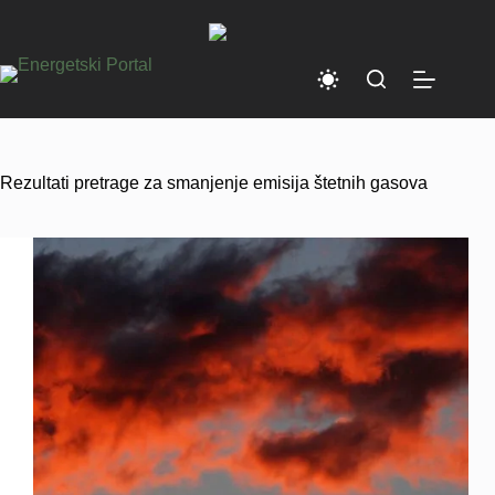
Skip
to
content
Rezultati pretrage za smanjenje emisija štetnih gasova