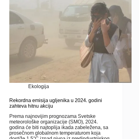
Ekologija
Rekordna emisija ugljenika u 2024. godini
zahteva hitnu akciju
Prema najnovijim prognozama Svetske
meteorološke organizacije (SMO), 2024.
godina će biti najtoplija ikada zabeležena, sa
prosečnom globalnom temperaturom koja
dostiže 1,5°C iznad nivoa iz predindustrijskog