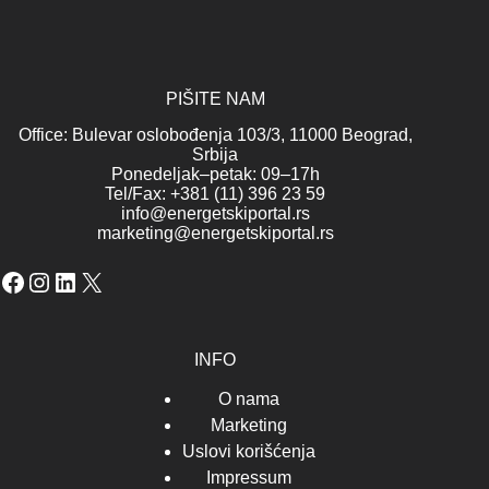
PIŠITE NAM
Office: Bulevar oslobođenja 103/3, 11000 Beograd,
Srbija
Ponedeljak–petak: 09–17h
Tel/Fax: +381 (11) 396 23 59
info@energetskiportal.rs
marketing@energetskiportal.rs
Facebook
Instagram
LinkedIn
X
INFO
O nama
Marketing
Uslovi korišćenja
Impressum