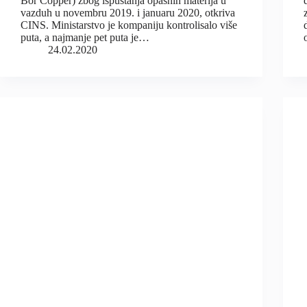
Bor Copper) zbog ispuštanja opasnih materija u
vazduh u novembru 2019. i januaru 2020, otkriva
CINS. Ministarstvo je kompaniju kontrolisalo više
puta, a najmanje pet puta je…
24.02.2020