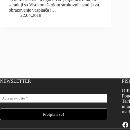
saradnji sa Visokom školom strukovnih studija za
obrazovanje vaspitača i…
22.04.2018
NEWSLETTER
PIŠ
Offi
Pone
Tel/
info
mark
Fa