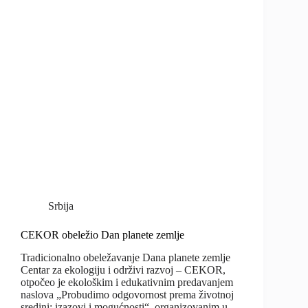
Srbija
CEKOR obeležio Dan planete zemlje
Tradicionalno obeležavanje Dana planete zemlje
Centar za ekologiju i održivi razvoj – CEKOR,
otpočeo je ekološkim i edukativnim predavanjem
naslova „Probudimo odgovornost prema životnoj
sredini: izazovi i mogućnosti“, organizovanim u