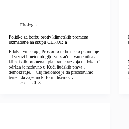
Ekologija
Politike za borbu protiv klimatskih promena
razmatrane na skupu CEKOR-a
Edukativni skup „Prostorno i klimatsko planiranje
– izazovi i metodologije za izračunavanje uticaja
klimatskih promena i planiranje razvoja na lokalu“
održan je nedavno u Kući ljudskih prava i
demokratije. – Cilj radionice je da predstavimo
teme i da zajednicki formulišemo…
26.11.2018