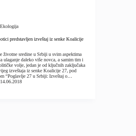
Ekologija
tici predstavljen izveštaj iz senke Koalicije
 životne sredine u Srbiji u svim aspektima
a ulaganje daleko više novca, a samim tim i
olitičke volje, jedan je od ključnih zaključaka
ijeg izveštaja iz senke Koalicije 27, pod
m “Poglavlje 27 u Srbiji: Izveštaj o…
14.06.2018