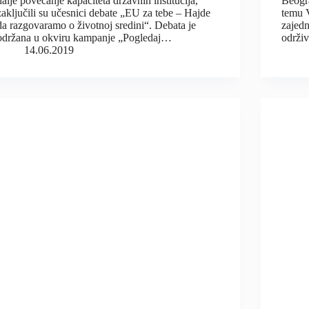
dalje povećanje kapaciteta državnih institucija,
Beogr
zaključili su učesnici debate „EU za tebe – Hajde
temu V
da razgovaramo o životnoj sredini“. Debata je
zajedn
održana u okviru kampanje „Pogledaj…
održi
14.06.2019