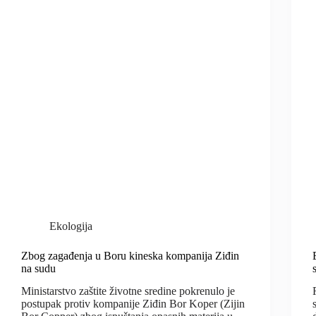
Ekologija
Zbog zagađenja u Boru kineska kompanija Ziđin
na sudu
Ministarstvo zaštite životne sredine pokrenulo je
postupak protiv kompanije Ziđin Bor Koper (Zijin