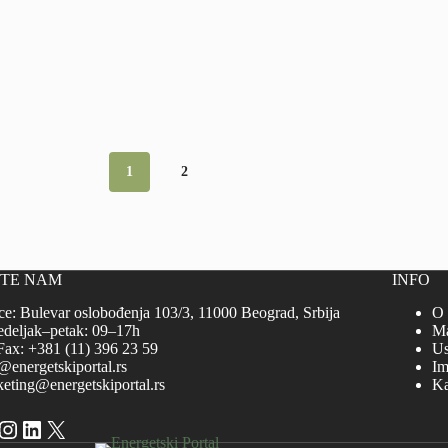
1
2
ITE NAM
INFO
ce: Bulevar oslobođenja 103/3, 11000 Beograd, Srbija
O
deljak–petak: 09–17h
Ma
Fax: +381 (11) 396 23 59
Us
@energetskiportal.rs
Im
eting@energetskiportal.rs
Ka
cebook
Instagram
LinkedIn
X