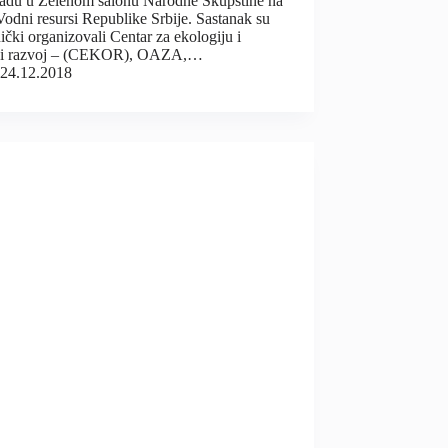
adu u Zelenom salonu Narodne Skupštine na
odni resursi Republike Srbije. Sastanak su
ički organizovali Centar za ekologiju i
vi razvoj – (CEKOR), OAZA,…
24.12.2018