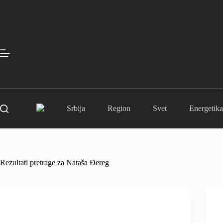
Skip
to
content
Srbija
Region
Svet
Energetika
Rezultati pretrage za Nataša Đereg