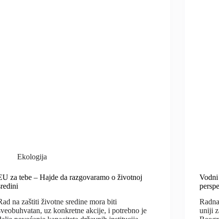
Ekologija
EU za tebe – Hajde da razgovaramo o životnoj
Vodni 
sredini
perspe
Rad na zaštiti životne sredine mora biti
Radna
sveobuhvatan, uz konkretne akcije, i potrebno je
uniji 