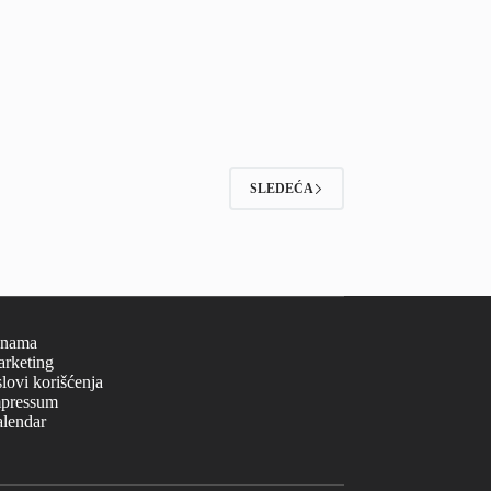
SLEDEĆA
 nama
rketing
lovi korišćenja
pressum
lendar