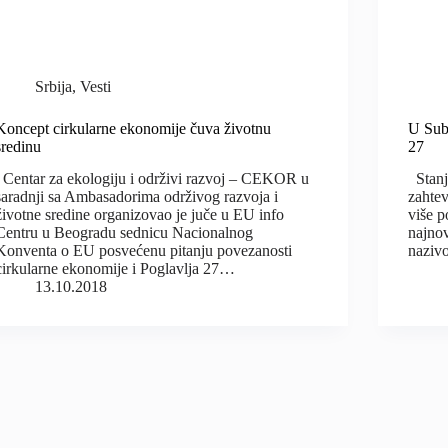
Srbija
,
Vesti
Koncept cirkularne ekonomije čuva životnu
U Subo
sredinu
27
Centar za ekologiju i održivi razvoj – CEKOR u
Stanje
saradnji sa Ambasadorima održivog razvoja i
zahtev
životne sredine organizovao je juče u EU info
više p
Centru u Beogradu sednicu Nacionalnog
najnov
Konventa o EU posvećenu pitanju povezanosti
nazivo
cirkularne ekonomije i Poglavlja 27…
13.10.2018