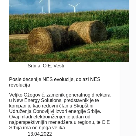
Srbija
,
OIE
,
Vesti
Posle decenije NES evolucije, dolazi NES
revolucija
Veljko Ožegović, zamenik generalnog direktora
u New Energy Solutions, predstavnik je te
kompanije kao redovni član u Skupštini
Udruženja Obnovljivi izvori energije Srbije.
Ovaj mladi elektroinženjer je jedan od
najperspektivnijih menadžera u regionu, te OIE
Srbija ima od njega velika…
13.04.2022