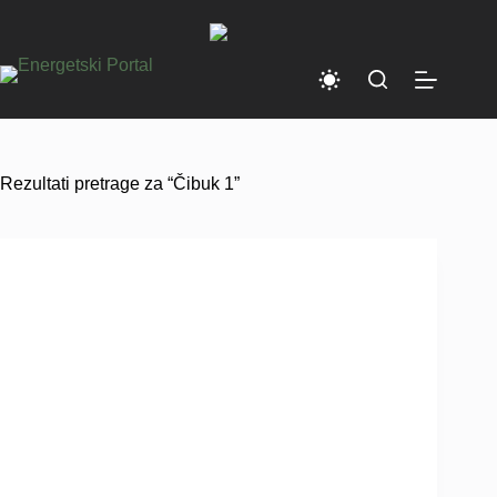
Skip
to
content
Rezultati pretrage za “Čibuk 1”