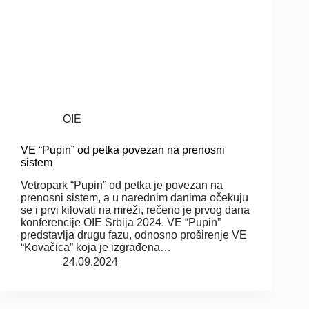
OIE
VE “Pupin” od petka povezan na prenosni
sistem
Vetropark “Pupin” od petka je povezan na
prenosni sistem, a u narednim danima očekuju
se i prvi kilovati na mreži, rečeno je prvog dana
konferencije OIE Srbija 2024. VE “Pupin”
predstavlja drugu fazu, odnosno proširenje VE
“Kovačica” koja je izgrađena…
24.09.2024