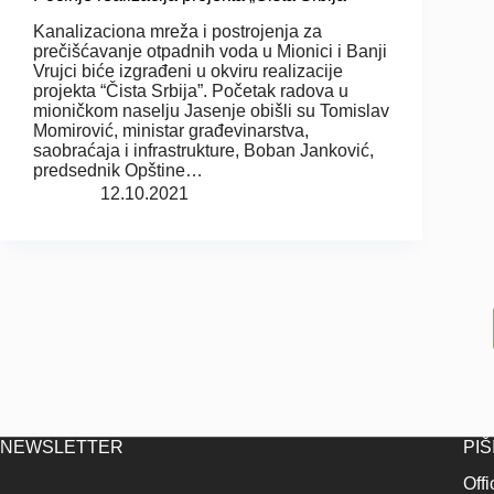
Kanalizaciona mreža i postrojenja za
prečišćavanje otpadnih voda u Mionici i Banji
Vrujci biće izgrađeni u okviru realizacije
projekta “Čista Srbija”. Početak radova u
mioničkom naselju Jasenje obišli su Tomislav
Momirović, ministar građevinarstva,
saobraćaja i infrastrukture, Boban Janković,
predsednik Opštine…
12.10.2021
NEWSLETTER
PIŠ
Off