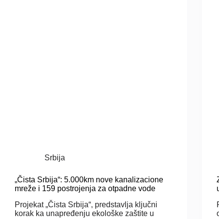
Srbija
„Čista Srbija“: 5.000km nove kanalizacione
mreže i 159 postrojenja za otpadne vode
Projekat „Čista Srbija“, predstavlja ključni
korak ka unapređenju ekološke zaštite u