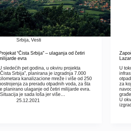
Srbija
,
Vesti
Projekat “Čista Srbija” – ulaganja od četiri
Započ
milijarde evra
Laza
U sledećih pet godina, u okviru projekta
U tok
“Čista Srbija”, planirana je izgradnja 7.000
infra
kilometara kanalizacione mreže i više od 250
otpad
postrojenja za preradu otpadnih voda, za šta
za ko
je planirano ulaganje od četiri milijarde evra.
navod
“Situacija je sada loša jer više…
građe
U okv
25.12.2021
izgr