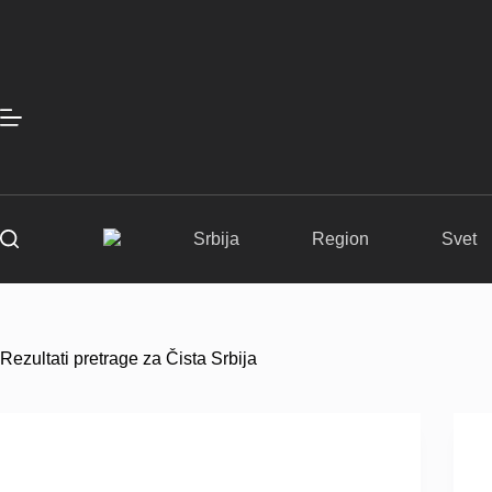
Skip
to
content
Srbija
Region
Svet
Rezultati pretrage za Čista Srbija