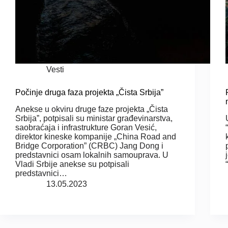
Vesti
Počinje druga faza projekta „Čista Srbija”
Anekse u okviru druge faze projekta „Čista
Srbija”, potpisali su ministar građevinarstva,
saobraćaja i infrastrukture Goran Vesić,
direktor kineske kompanije „China Road and
Bridge Corporation” (CRBC) Jang Dong i
predstavnici osam lokalnih samouprava. U
Vladi Srbije anekse su potpisali
predstavnici…
13.05.2023