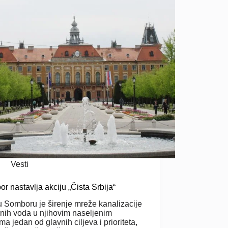
Vesti
r nastavlja akciju „Čista Srbija“
 Somboru je širenje mreže kanalizacije
nih voda u njihovim naseljenim
ma jedan od glavnih ciljeva i prioriteta,