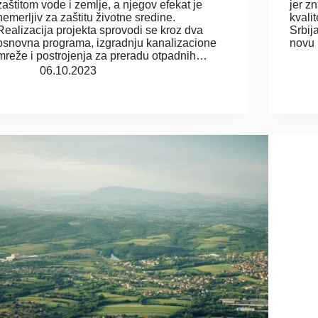
zaštitom vode i zemlje, a njegov efekat je
jer z
nemerljiv za zaštitu životne sredine.
kvali
Realizacija projekta sprovodi se kroz dva
Srbij
osnovna programa, izgradnju kanalizacione
novu
mreže i postrojenja za preradu otpadnih…
06.10.2023