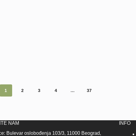
1
2
3
4
…
37
ITE NAM
INFO
ice: Bulevar oslobođenja 103/3, 11000 Beograd,