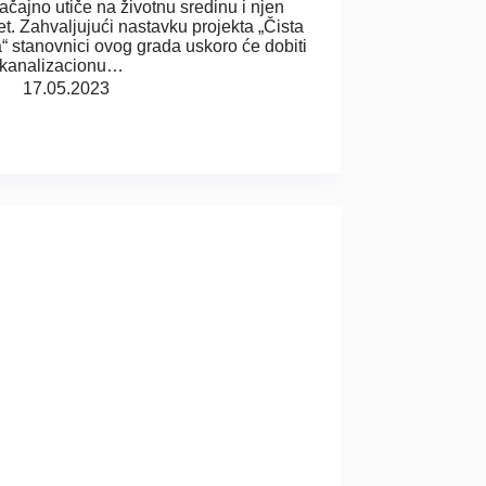
načajno utiče na životnu sredinu i njen
tet. Zahvaljujući nastavku projekta „Čista
a“ stanovnici ovog grada uskoro će dobiti
 kanalizacionu…
17.05.2023