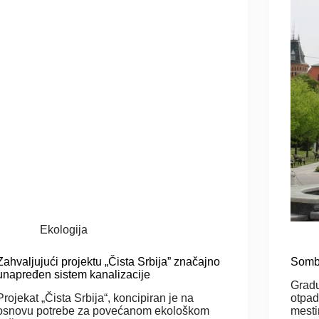
Ekologija
Zahvaljujući projektu „Čista Srbija” značajno
Sombo
unapređen sistem kanalizacije
Gradu
Projekat „Čista Srbija“, koncipiran je na
otpad
osnovu potrebe za povećanom ekološkom
mesti