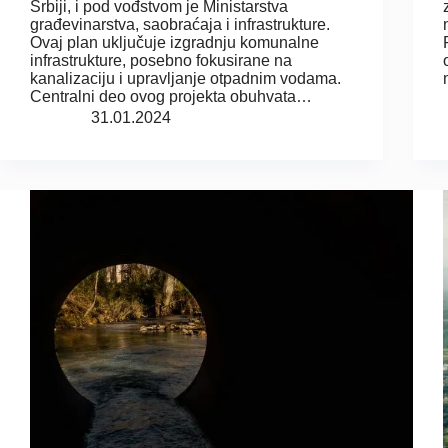
Srbiji, i pod vođstvom je Ministarstva
građevinarstva, saobraćaja i infrastrukture.
Ovaj plan uključuje izgradnju komunalne
infrastrukture, posebno fokusirane na
kanalizaciju i upravljanje otpadnim vodama.
Centralni deo ovog projekta obuhvata…
31.01.2024