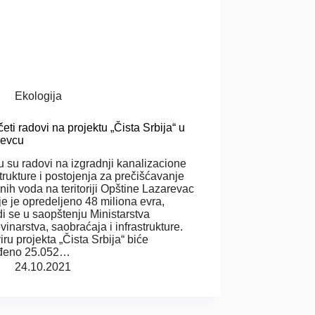
Ekologija
eti radovi na projektu „Čista Srbija“ u
revcu
u su radovi na izgradnji kanalizacione
strukture i postojеnja za prеčišćavanjе
nih voda na teritoriji Opštine Lazarevac
je je opredeljeno 48 miliona еvra,
i se u saopštenju Ministarstva
vinarstva, saobraćaja i infrastrukture.
iru projеkta „Čista Srbija“ bićе
ađеno 25.052…
24.10.2021